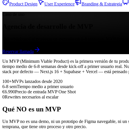
Product Design
User Experience
Branding & Estrategia
Caso de uso
Agencia de desarrollo de MVP
Del whiteboard al producto en mercado en 6-8 semanas. MVP listo pa
Reservar llamada
Un MVP (Minimum Viable Product) es la primera versión de tu produ
tiempo medio de 6-8 semanas desde kick-off a primer usuario real. Nu
stack por defecto — Next.js 16 + Supabase + Vercel — está pensado pa
100+
MVPs lanzados desde 2020
6-8 sem
Tiempo medio a primer usuario
€6.990
Precio de entrada MVP One Shot
0
Rewrites necesarios al escalar
Qué NO es un MVP
Un MVP no es una demo, ni un prototipo de Figma navegable, ni un sc
temprana, que tiene otro proceso y otro precio.