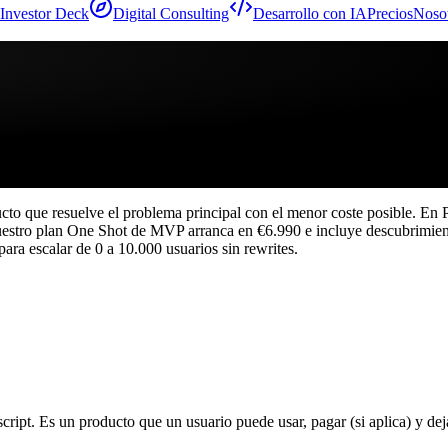
Investor Deck
Digital Consulting
Desarrollo con IA
Precios
Noso
ra usuarios reales, no una demo.
cto que resuelve el problema principal con el menor coste posible. E
estro plan One Shot de MVP arranca en €6.990 e incluye descubrimiento,
ra escalar de 0 a 10.000 usuarios sin rewrites.
ript. Es un producto que un usuario puede usar, pagar (si aplica) y d