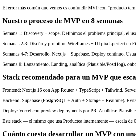
El error más común que vemos es confundir MVP con "producto termin
Nuestro proceso de MVP en 8 semanas
Semana 1: Discovery + scope. Definimos el problema principal, el usuari
Semanas 2-3: Diseño y prototipo. Wireframes + UI pixel-perfect en Fi
Semanas 4-7: Desarrollo. Next.js + Supabase. Deploy continuo. Usua
Semana 8: Lanzamiento. Landing, analítica (Plausible/PostHog), onboa
Stack recomendado para un MVP que esca
Frontend: Next.js 16 con App Router + TypeScript + Tailwind. Serve
Backend: Supabase (PostgreSQL + Auth + Storage + Realtime). Evita 
Deploy: Vercel con preview deployments por PR. Analítica: Plausible 
Este stack — el mismo que usa Productea internamente — escala de 0 
Cuánto cuesta desarrollar un MVP con un